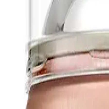
-
...