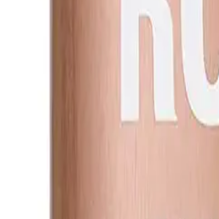
He
...