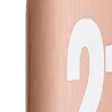
...
...