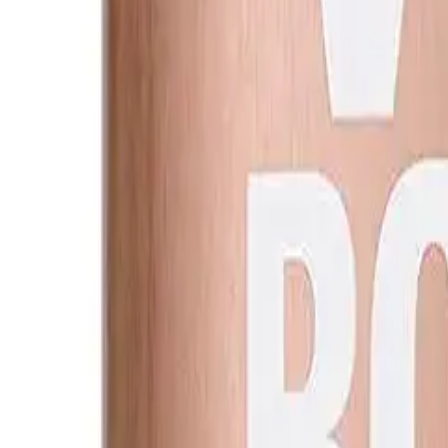
..
-
...