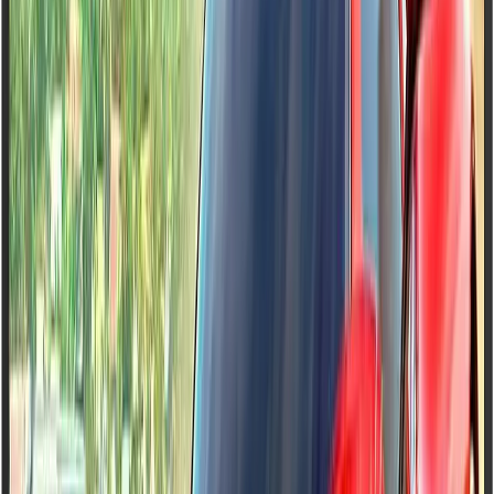
Escolher um monitor gamer barato que não sacrifique qualidade é
um desafio real
.
Você não quer um painel lento que deixe suas
jogadas atrás dos gráficos ou um modelo que estrague a imagem
com cores desbotadas
.
Este guia analisa os 10 melhores monitores gamers baratos do
mercado, focando em taxa de atualização, tempo de resposta e
tecnologias de sincronização
.
Aqui, você vai encontrar opções para
jogos competitivos, produtividade e uso diário, tudo com preços
acessíveis
.
Esqueça os monitores que travam no meio de uma partida ou
queimam seus olhos em sessões longas
.
Vamos direto ao ponto
.
Como Escolher o Melhor Monitor Gamer
Barato?
Antes de comprar, você precisa definir suas prioridades
.
Jogos
competitivos exigem alta taxa de atualização e baixo tempo de
resposta
.
Para uso misto, como jogos e trabalho, a qualidade de
imagem e o conforto visual são mais importantes
.