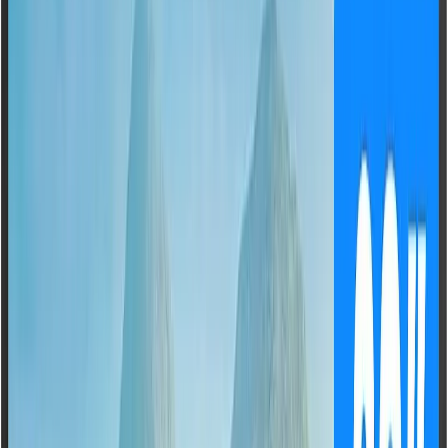
AOC, Monitor 22” 120Hz, 22B35HM23, 1ms
Gaming, HDM
...
Ver na Amazon
Monitor PC Gamer LG 24MS500 24” IPS 100Hz
Full HD
...
Ver na Amazon