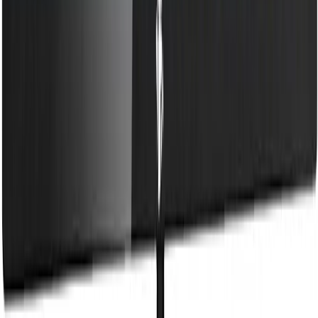
Amazon.
Ver na Amazon
Ver Comentários
O
LG
24 polegadas
IPS
é uma escolha sólida para quem busca um
monitor gamer barato com bom equilíbrio entre desempenho e
qualidade de imagem
.
Com taxa de atualização de 100Hz e tempo
de resposta de 5ms, ele é ideal para jogos casuais e uso misto
.
O painel
IPS
oferece cores vibrantes e ângulos de visão amplos,
perfeito para quem também usa o monitor para trabalho ou assistir
filmes
.
O design moderno com bordas finas e suporte ajustável em altura e
inclinação melhora o conforto durante longas sessões
.
As conexões
incluem
HDMI
e
VGA
, garantindo compatibilidade com a maioria
dos dispositivos
.
A resolução Full
HD
é suficiente para a maioria dos jogos, e o brilho
de 250 nits é adequado para ambientes moderadamente iluminados
.
Se você busca um monitor gamer barato com bom custo-benefício, o
LG
24 polegadas
IPS
é uma ótima opção
.