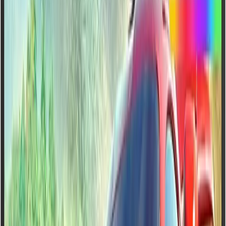
Monitor LED 20 Tronos CORP TRS-20WV -
1440x900-75H
...
Ver na Amazon
Monitor LG UltraGear™ 24G411A-B 24",FHD,
144Hz, 1m
...
Ver na Amazon