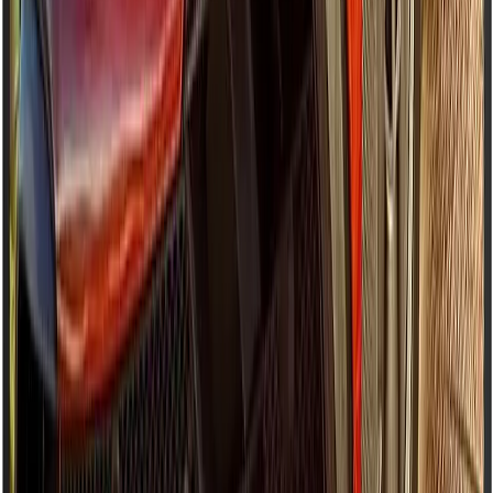
Contras
Taxa de atualização inferior a 144Hz.
Sem certificação HDR.
4. Monitor Gamer ips 24 polegadas Full HD 144Hz
1ms sRGB 99%
Bom e barato
Fonte: Amazon.com.br
Recomendado
Atualizado Hoje:
08/08/2026
Monitor Gamer ips 24 Polegadas, Full HD, 144Hz,
1ms,sRGB 99%, 150cd/m²
...
Confira os detalhes completos e o preço atual diretamente na
Amazon.
Ver na Amazon
Ver Comentários