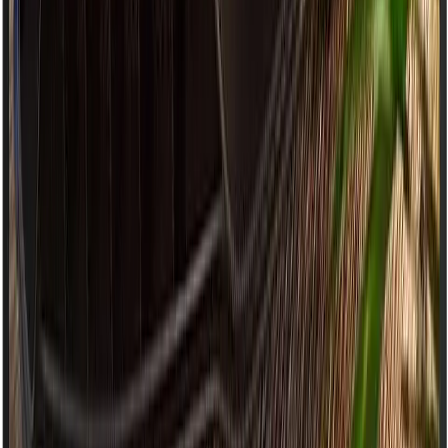
Taxa de atualização de 120Hz e tempo de resposta de 1ms.
Painel IPS com cores vibrantes.
Design slim com bordas finas.
Suporte ajustável para conforto.
Preço acessível.
Entradas HDMI e VGA.
Contras
Taxa de atualização inferior a 144Hz.
Sem tecnologia de sincronização avançada.
6. Monitor AOC 21 polegadas FHD 120Hz 1ms
22B30HM23
Fonte: Amazon.com.br
Monitor AOC 21" 22B30HM23 FHD, 120Hz, 1MS,
Preto
...
Confira os detalhes completos e o preço atual diretamente na