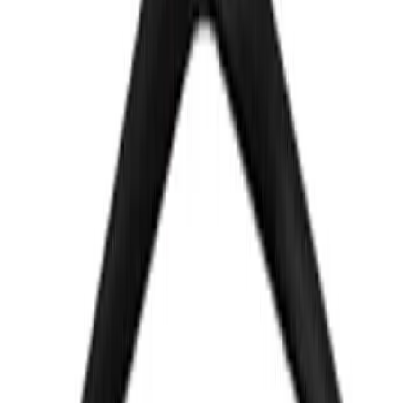
Prós
Resolução HD 1600x900.
Taxa de atualização de 100Hz e tempo de resposta de 1ms.
Painel LCD com imagem clara.
Design slim com bordas finas.
Suporte ajustável para conforto.
Preço muito acessível.
Contras
Tamanho pequeno de 20 polegadas.
Sem painel IPS ou tecnologias avançadas.
Contraste e brilho abaixo dos monitores IPS.
10. Monitor LED 20 polegadas 75Hz 5ms Tronos
CORP TRS-20WV
Fonte: Amazon.com.br