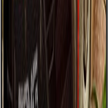
Este monitor gamer é ideal para quem busca cores precisas e alto
desempenho em jogos
.
Com taxa de atualização de 144Hz e tempo
de resposta de 1ms, ele garante imagens suaves e sem borrões
.
A cobertura de 99% do padrão sRGB é perfeita para designers e
criadores de conteúdo que também jogam
.
O painel
IPS
oferece
cores vibrantes e ângulos de visão amplos, ideal para uso misto
.
O design moderno com bordas finas e suporte ajustável em altura e
inclinação melhora o conforto durante longas sessões
.
As conexões
incluem
HDMI
2
.
0 e DisplayPort 1
.
4, garantindo compatibilidade
com as placas de vídeo mais recentes
.
A resolução Full
HD
é suficiente para a maioria dos jogos, e o brilho
de 300 nits é adequado para ambientes moderadamente iluminados
.
Se você busca um monitor gamer barato com cores precisas e alto
desempenho, esta é uma ótima opção
.
Prós
Taxa de atualização de 144Hz e tempo de resposta de 1ms.
Painel IPS com cobertura de 99% sRGB.