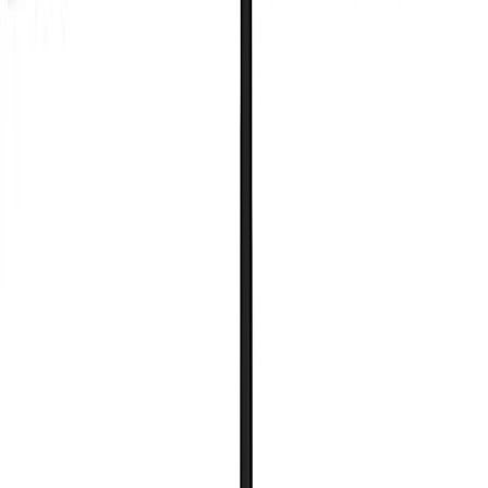
Prós
Painel IPS com cores vibrantes.
Taxa de atualização de 100Hz.
Suporte ajustável para conforto.
Design moderno com bordas finas.
Preço acessível.
Entradas HDMI e VGA.
Contras
Taxa de atualização inferior a 144Hz.
Tempo de resposta de 5ms pode não ser ideal para jogos
competitivos.
8. Monitor Gamer 20 polegadas 100Hz 1ms Alto-
falantes Integrados
Fonte: Amazon.com.br