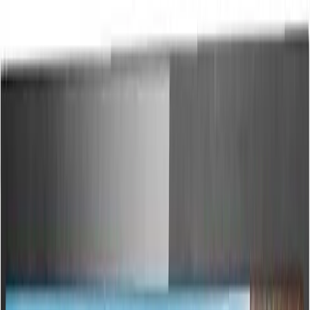
Pesquisar
Inicio
Melhor Monitor Gamer Barato: 8 Opções com 144Hz!
Melhor Monitor Gamer Barato: 8 Opções
com 144Hz!
Juliana Lima Silva
30/12/2025
·
12
min. de leitura
Produtos em Destaque