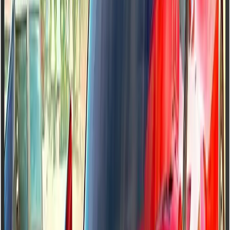
Monitores com painéis
IPS
oferecem cores mais vibrantes e ângulos
de visão amplos, enquanto os
TN
são mais rápidos e baratos
.
Tecnologias como G-Sync ou FreeSync ajudam a eliminar o tearing
de imagem, mas nem sempre são necessárias
.
O tamanho também importa: 24 polegadas é o padrão para maioria
dos jogadores, mas modelos menores são ideais para mesas
compactas
.
Defina seu orçamento e priorize o que mais impacta sua
experiência
.
Nossas análises e classificações são completamente independentes
de patrocínios de marcas e colocações pagas. Se você realizar uma
compra por meio dos nossos links, poderemos receber uma
comissão.
Diretrizes de Conteúdo
Defina o uso principal:
jogos competitivos exigem 144Hz
ou mais, enquanto uso misto pode se contentar com 100Hz.
Escolha o tipo de painel:
IPS para cores vibrantes e conforto
visual, TN para resposta rápida e baixo custo.
Verifique tecnologias de sincronização:
G-Sync ou
FreeSync eliminam o tearing, mas podem aumentar o preço.
Considere o tamanho:
24 polegadas é ideal para maioria,
mas 20 ou 22 polegadas são boas opções para espaços