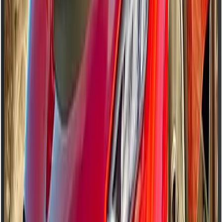
Taxa de atualização de 144Hz e tempo de resposta de 0,5ms
para jogos competitivos.
Painel IPS com cores vibrantes e ângulos de visão amplos.
Tecnologia G-Sync para eliminar tearing.
Certificação HDR10 para melhor contraste.
Suporte ajustável para conforto.
Entradas HDMI 2.0 e DisplayPort 1.4.
Contras
Preço um pouco acima da média dos concorrentes.
Brilho máximo pode ser baixo para ambientes muito claros.
2. Monitor LG UltraGear 24G411A-B 24 polegadas
144Hz 1ms G-Sync
Nossa escolha
Fonte: Amazon.com.br
Recomendado
Atualizado Hoje:
08/08/2026