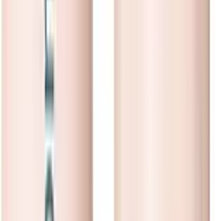
Contras
Pode não ser ideal para peles muito oleosas, pois pode
aumentar o brilho
6. Bruna Tavares Bt Contorno Taupe Chic (ASIN:
B08RP6JZWQ)
Fonte: Amazon.com.br
Bt Contorno Taupe Chic, Bruna Tavares
...
Confira os detalhes completos e o preço atual diretamente na
Amazon.
Ver na Amazon
Ver Comentários
O Bruna Tavares Bt Contorno Taupe Chic é uma escolha excelente
para quem procura um tom de contorno frio e preciso, ideal para
criar sombras profundas e realistas
.
Sua textura em pó fina se
espalha facilmente, permitindo um esfumado suave que se integra
perfeitamente à pele
.