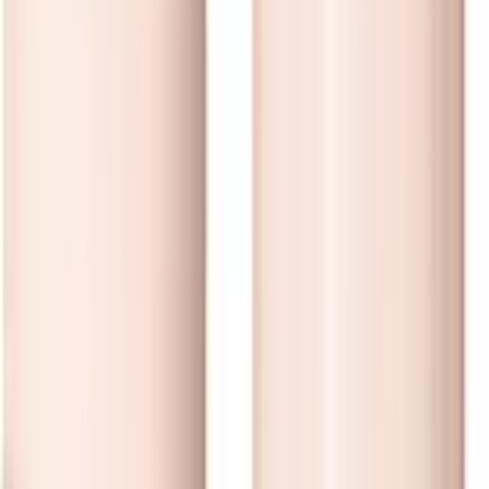
8. Ruby Kisses Contorno em Stick Contour Pop 5g
Cor: Mocha Pop (ASIN: B0DL3L4VGH)
Fonte: Amazon.com.br
Ruby Kisses, Ruby Kisses Contorno em Stick
Contour Pop 5g Cor: Mocha P
...
Confira os detalhes completos e o preço atual diretamente na
Amazon.
Ver na Amazon
Ver Comentários
O Ruby Kisses Contorno em Stick Contour Pop na cor Mocha Pop
é uma opção acessível e eficaz para quem deseja experimentar o
contorno em bastão
.
Sua textura cremosa permite uma aplicação
direta no rosto, facilitando a criação de sombras para definir as
feições
.
É um produto que oferece bom custo-benefício, sendo uma porta de