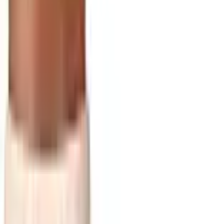
Catharine Hill - Contorno Compacto em Pó
...
Ver na Amazon
FOCALLURE 2 peças de bastão de contorno de
creme m
...