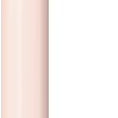
Ver na Amazon
Rk By Kiss 3D Paleta Contour Artist Pó Médium
Dark
...
Ver na Amazon