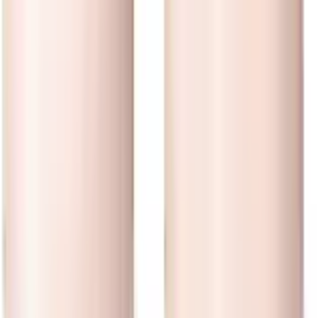
Sim
Não
Diferenças Cruciais: Pó vs. Creme
A principal diferença reside na textura e no acabamento
.
Contornos
em creme oferecem um acabamento mais natural, luminoso e se
fundem melhor com a pele, sendo ideais para peles secas ou
maduras
.
Eles permitem uma construção de cor mais orgânica e são ótimos
para um efeito 'segunda pele'
.
Já os contornos em pó proporcionam
um acabamento matte, maior controle de brilho e são preferidos por
quem tem pele oleosa ou mista
.
Eles tendem a ter maior durabilidade e são excelentes para criar
definição mais marcada e um look polido
.
A escolha impacta
diretamente na facilidade de aplicação, no resultado final e na
durabilidade da maquiagem ao longo do dia
.