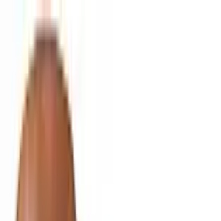
Pesquisar
Inicio
Melhor Contorno em Pó ou Creme: Guia de Escolha Ideal
Melhor Contorno em Pó ou Creme: Guia
de Escolha Ideal
Juliana Lima Silva
30/12/2025
·
10
min. de leitura
Produtos em Destaque