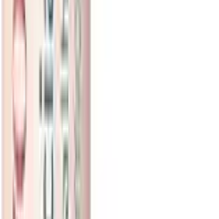
Pode ser um pouco em pó para peles muito secas se não
houver boa preparação da pele
2. Catharine Hill Contorno Compacto em Pó (ASIN:
B0D5BZLV8C)
Nossa escolha
Fonte: Amazon.com.br
Recomendado
Atualizado Hoje:
08/08/2026
Catharine Hill - Contorno Compacto em Pó
...
Confira os detalhes completos e o preço atual diretamente na
Amazon.
Ver na Amazon
Ver Comentários
Similar ao anterior, este contorno em pó da Catharine Hill oferece
uma excelente pigmentação e um acabamento matte que define o
rosto sem parecer artificial
.
Sua fórmula é pensada para se misturar
de maneira uniforme com a base e outros produtos em pó,