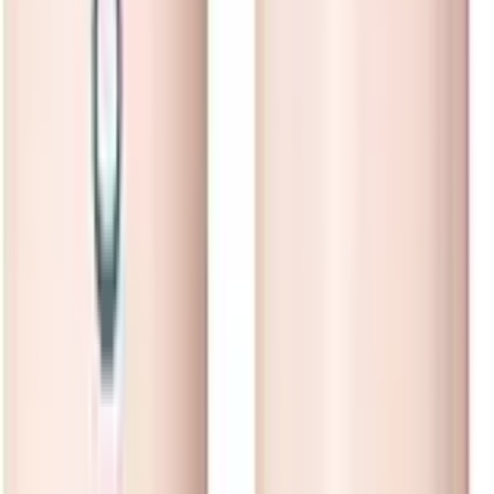
Pode ser intenso demais para quem prefere um contorno
muito discreto
7. NIINA SECRETS CONTORNO FACIAL STICK
COR 1 (ASIN: B0F8C27FXN)
Fonte: Amazon.com.br
NIINA SECRETS CONTORNO FACIAL STICK
COR 1 5g
...
Confira os detalhes completos e o preço atual diretamente na
Amazon.
Ver na Amazon
Ver Comentários
O Niina Secrets Contorno Facial Stick Cor 1 é formulado para
facilitar a aplicação e proporcionar um acabamento natural
.
Sua
textura cremosa desliza sobre a pele, permitindo construir a cor
gradualmente para um efeito de sombreamento suave e realista
.