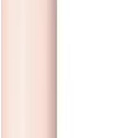
NIINA SECRETS CONTORNO FACIAL STICK
COR 1 5g
...
Ver na Amazon
Ruby Kisses, Ruby Kisses Contorno em Stick
Contour
...