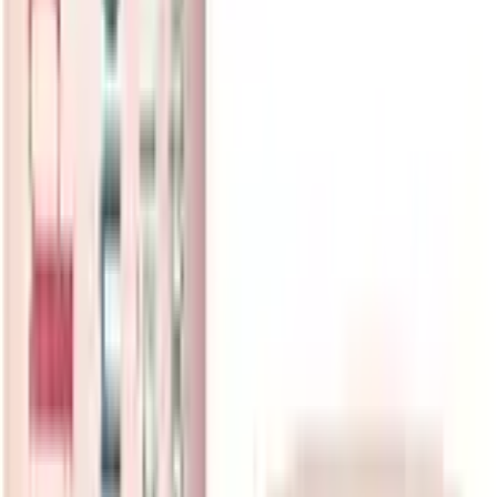
Pode não ser intenso o suficiente para quem busca um
contorno muito dramático em uma única aplicação
4. Catharine Hill Contorno Compacto em Pó (ASIN:
B0D5BYP1QK)
Bom e barato
Fonte: Amazon.com.br
Recomendado
Atualizado Hoje:
08/08/2026
Catharine Hill - Contorno Compacto em Pó
...
Confira os detalhes completos e o preço atual diretamente na
Amazon.
Ver na Amazon
Ver Comentários
Este contorno em pó da Catharine Hill se destaca pela sua
capacidade de criar um sombreamento realista e profissional
.
A
textura é fina e sedosa, o que facilita o esfumado e garante que não