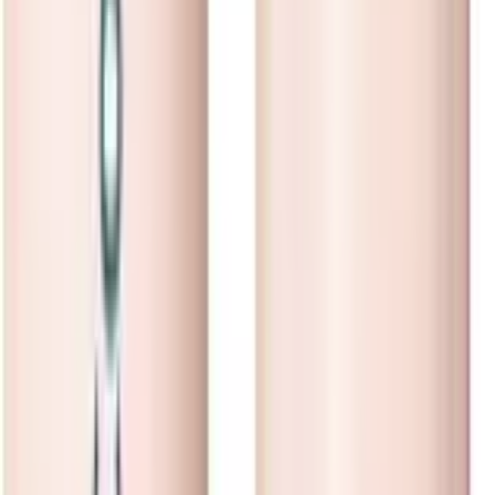
É um produto que agrada tanto a maquiadores experientes quanto a
quem está começando, pela facilidade de uso e pelo resultado
profissional
.
Este contorno é particularmente recomendado para peles claras a
médias que buscam uma definição sutil, mas marcante
.
Ele não
deixa um aspecto alaranjado, entregando um sombreamento
verdadeiro
.
Sua durabilidade é um ponto a ser destacado, garantindo que o
contorno permaneça no lugar durante todo o dia, sendo uma ótima
opção para quem precisa de maquiagem que dure
.
Prós
Tom frio e natural para sombreamento
Textura fina e fácil de esfumar
Excelente para peles claras a médias
Boa durabilidade
Contras