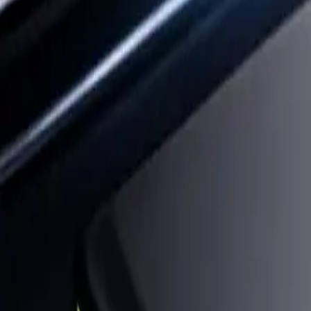
Carregador Portátil (Power Bank) 20000Mah Turbo 
Ver na Amazon
Carregador Portátil (Power Bank) 20000Mah Turbo 
Ver na Amazon