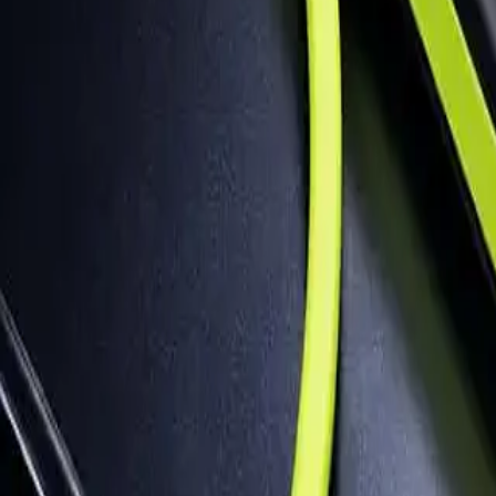
Power Bank Indução 5.000mAh Turbo, Carregador 
Ver na Amazon
Geonav Power Bank, Carregador Portátil Universal 
Ver na Amazon