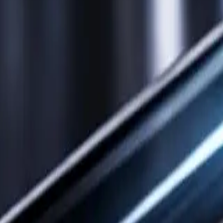
I2GO, Carregador Portátil (Power Bank) Ultra Rápi
Ver na Amazon