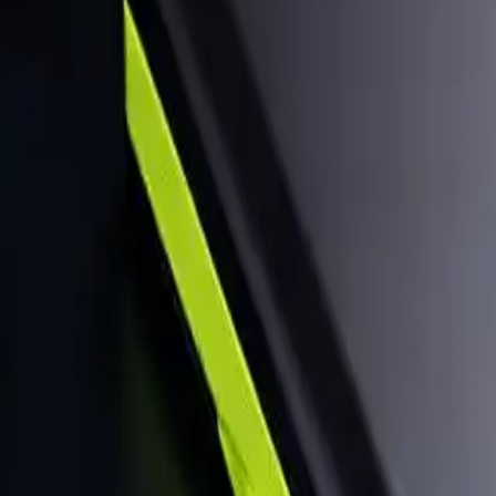
Carregador Portátil (Power Bank) 10.000mAh 22.5
Ver na Amazon
Geonav Power Bank, Carregador Portátil Universal 
Ver na Amazon