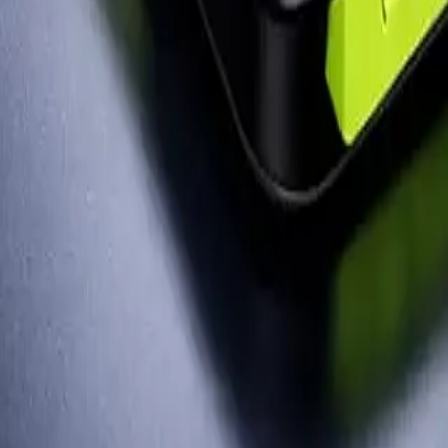
0
...