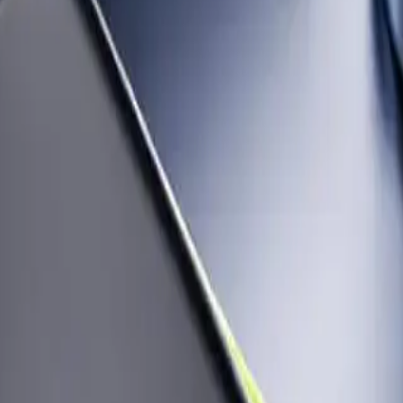
22
...
22
...