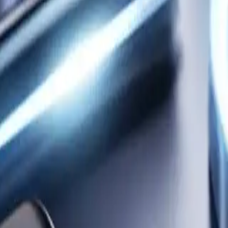
d
...