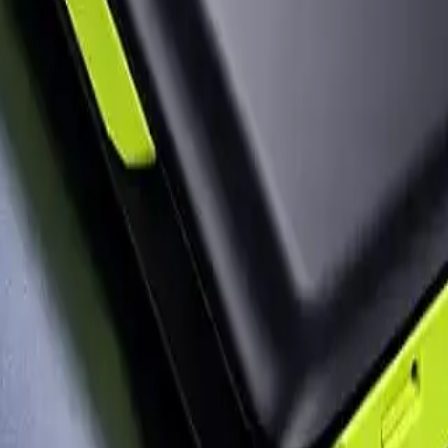
..
..