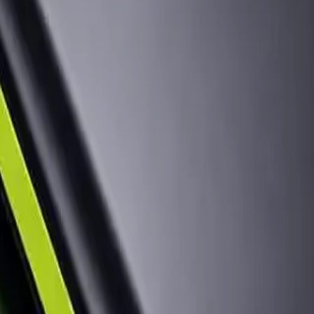
Port
...
2
...